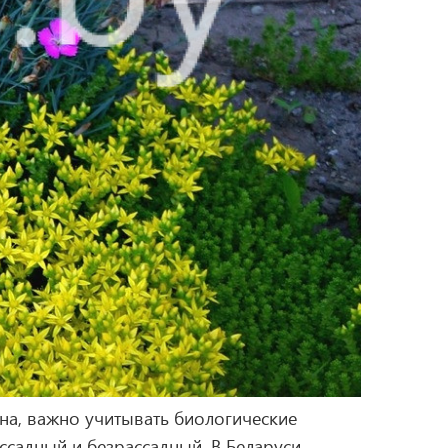
на, важно учитывать биологические
садный и безрассадный. В Беларуси