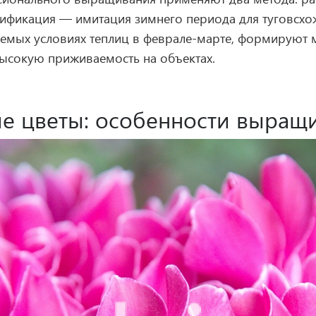
атификация — имитация зимнего периода для туговсх
руемых условиях теплиц в феврале-марте, формируют
высокую приживаемость на объектах.
е цветы: особенности выращ