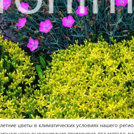
етние цветы в климатических условиях нашего регио
сионального выращивания применяют два метода: рас