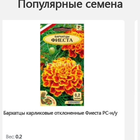
Популярные семена
лоненные Фиеста РС-н/у
Настурция Вьющаяся Корол
Вес:
1