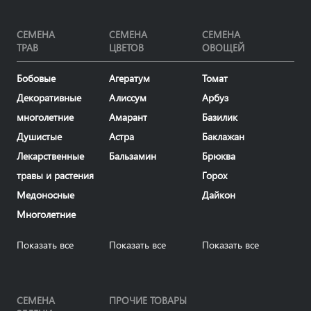
СЕМЕНА
СЕМЕНА
СЕМЕНА
ТРАВ
ЦВЕТОВ
ОВОЩЕЙ
Бобовые
Агератум
Томат
Декоративные
Алиссум
Арбуз
многолетние
Амарант
Базилик
Душистые
Астра
Баклажан
Лекарственные
Бальзамин
Брюква
травы и растения
Горох
Медоносные
Дайкон
Многолетние
Показать все
Показать все
Показать все
СЕМЕНА
ПРОЧИЕ ТОВАРЫ