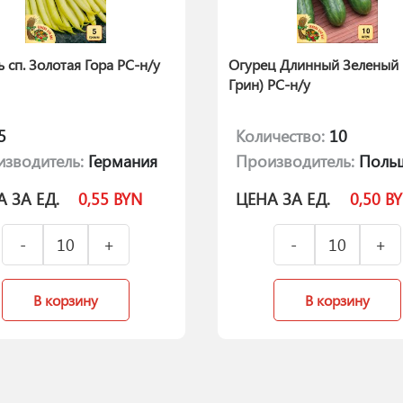
 сп. Золотая Гора РС-н/у
Огурец Длинный Зеленый 
Грин) РС-н/у
5
Количество:
10
зводитель:
Германия
Производитель:
Поль
 ЗА ЕД.
0,55
BYN
ЦЕНА ЗА ЕД.
0,50
B
В корзину
В корзину