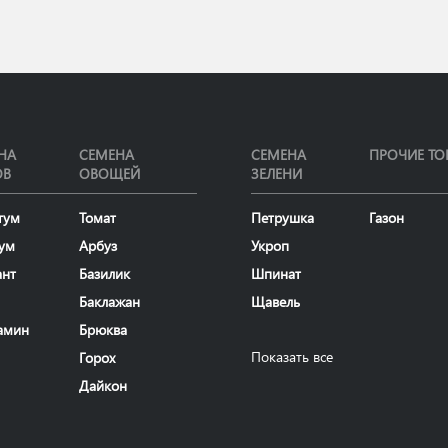
НА
СЕМЕНА
СЕМЕНА
ПРОЧИЕ ТО
ОВ
ОВОЩЕЙ
ЗЕЛЕНИ
тум
Томат
Петрушка
Газон
ум
Арбуз
Укроп
ант
Базилик
Шпинат
Баклажан
Щавель
амин
Брюква
Показать все
Горох
Дайкон