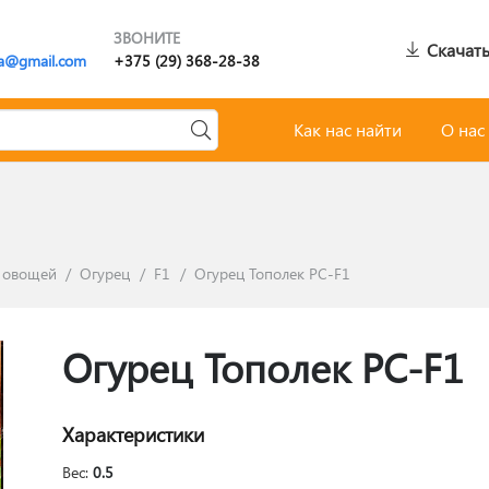
ЗВОНИТЕ
Скачать
a@gmail.com
+375 (29) 368-28-38
Как нас найти
О нас
 овощей
/
Огурец
/
F1
/
Огурец Тополек РС-F1
Огурец Тополек РС-F1
Характеристики
Вес:
0.5