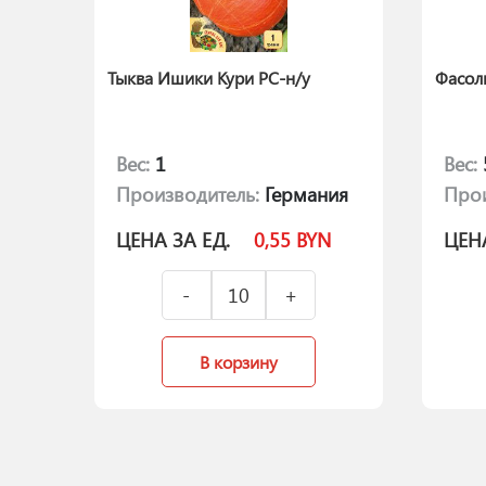
Тыква Ишики Кури РС-н/у
Фасоль
Вес:
1
Вес:
Производитель:
Германия
Прои
ЦЕНА ЗА ЕД.
0,55
BYN
ЦЕНА
В корзину