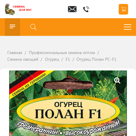
Главная
/
Профессиональные семена оптом
/
Семена овощей
/
Огурец
/
F1
/
Огурец Полан РС-F1