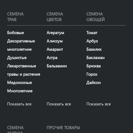
СЕМЕНА
СЕМЕНА
СЕМЕНА
ТРАВ
ЦВЕТОВ
ОВОЩЕЙ
Бобовые
Агератум
Томат
Декоративные
Алиссум
Арбуз
многолетние
Амарант
Базилик
Душистые
Астра
Баклажан
Лекарственные
Бальзамин
Брюква
травы и растения
Горох
Медоносные
Дайкон
Многолетние
Показать все
Показать все
Показать все
СЕМЕНА
ПРОЧИЕ ТОВАРЫ