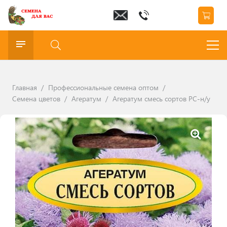
Главная
/
Профессиональные семена оптом
/
Семена цветов
/
Агератум
/
Агератум смесь сортов РС-н/у