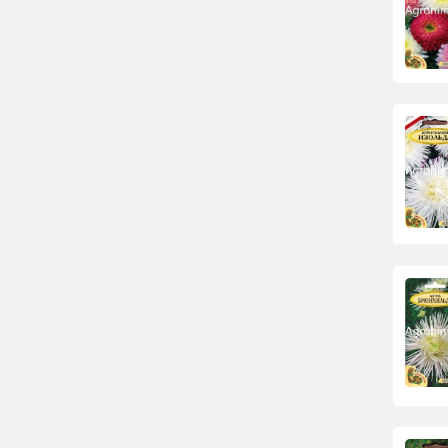
Настурция
Пеларгония
Семена петунии оптом
Подсолнечник
Семена портулака
Сальвия
Сальпиглосис
Табак
Тимьян
Флокс
Семена хризантемы оптом
Целозия
Цинния
Семена шалфея