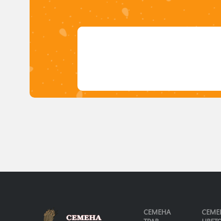
Семена огурцов ранних
сортов
Корнишоны
Китайские
Польские
Патиссоны
Семена перца
Семена сладкого перца
Семена острого перца
Редис
Семена репы
Семена салата
Семена свеклы
СЕМЕНА
СЕМЕ