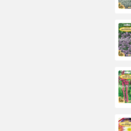
Семена календулы оптом
Капуста Декоративная
Семена кермека
Клещевина
Кобея
Лаватера
Левкой
Лобелия
Львиный зев
Маргаритка
Маттиола
Мезембриантенум
Мята