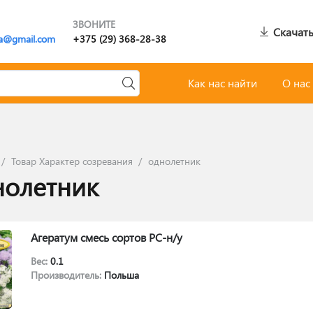
ЗВОНИТЕ
Скачать
a@gmail.com
+375 (29) 368-28-38
Как нас найти
О нас
/
Товар Характер созревания
/
однолетник
нолетник
Агератум смесь сортов РС-н/у
Вес:
0.1
Производитель:
Польша