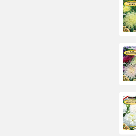
Шток-роза
Эхинацея
Цинерария
Семена многолетних
цветов
Семена однолетних цветов
Кохия
Обриетта
Семена овощей
Семена арбуза
Семена арбузов ранних
сортов
Арбуз скороспелый