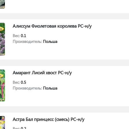
Алиссум Фиолетовая королева РС-н/у
Вес:
0.1
Производитель:
Польша
Амарант Лисий хвост РС-н/у
Вес:
0.5
Производитель:
Польша
Астра Бал принцесс (смесь) РС-н/у
Вес:
0.2