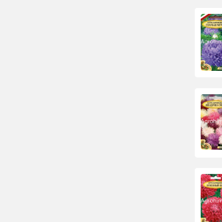
Арбуз среднеспелый
Базилик
Базилик фиолетовый
Базилик зеленый
Семена баклажанов оптом
Брюква
Горох
Семена дайкона
Дыня
Земляника
Семена кабачков
Семена кабачков
зеленых
Семена кабачков белых