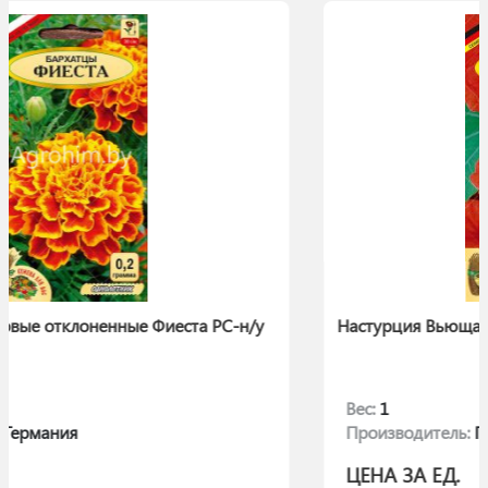
та РС-н/у
Настурция Вьющаяся Королева Индии РС-
Вес:
1
Производитель:
Германия
ЦЕНА ЗА ЕД.