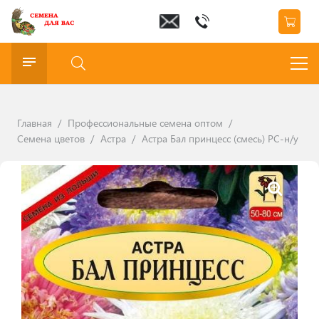
Главная
/
Профессиональные семена оптом
/
Семена цветов
/
Астра
/
Астра Бал принцесс (смесь) РС-н/у