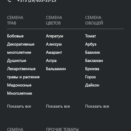
+375 (29) 635-33-15
СЕМЕНА
СЕМЕНА
СЕМЕНА
ТРАВ
ЦВЕТОВ
ОВОЩЕЙ
Бобовые
Агератум
Томат
Декоративные
Алиссум
Арбуз
многолетние
Амарант
Базилик
Душистые
Астра
Баклажан
Лекарственные
Бальзамин
Брюква
травы и растения
Горох
Медоносные
Дайкон
Многолетние
Показать все
Показать все
Показать все
СЕМЕНА
ПРОЧИЕ ТОВАРЫ