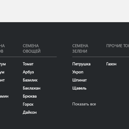
НА
СЕМЕНА
СЕМЕНА
ПРОЧИЕ ТО
ОВ
ОВОЩЕЙ
ЗЕЛЕНИ
тум
Томат
Петрушка
Газон
ум
Арбуз
Укроп
ант
Базилик
Шпинат
Баклажан
Щавель
амин
Брюква
Показать все
Горох
Дайкон