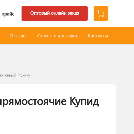
Оптовый онлайн заказ
 прайс
Отзывы
Оплата и доставка
Контакты
анжевый РС-н/у
прямостоячие Купид