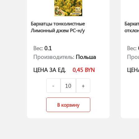
Бархатцы тонколистные
Барха
Лимонный джем РС-н/у
откло
Вес:
0.1
Вес:
Производитель:
Польша
Прои
ЦЕНА ЗА ЕД.
0,45
BYN
ЦЕНА
В корзину