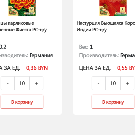
тцы карликовые
Настурция Вьющаяся Коро
ненные Фиеста РС-н/у
Индии РС-н/у
0.2
Вес:
1
зводитель:
Германия
Производитель:
Герма
 ЗА ЕД.
0,36
BYN
ЦЕНА ЗА ЕД.
0,55
B
В корзину
В корзину