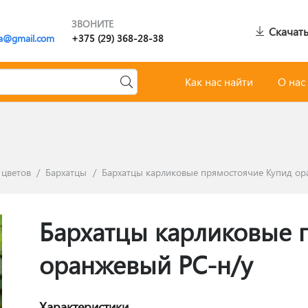
ЗВОНИТЕ
Скачать
a@gmail.com
+375 (29) 368-28-38
Как нас найти
О нас
 цветов
/
Бархатцы
/
Бархатцы карликовые прямостоячие Купид ор
Бархатцы карликовые 
оранжевый РС-н/у
Характеристики