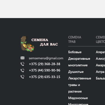
СЕМЕНА
СЕМЕ
ТРАВ
ЦВЕТ
Бобовые
Агера
semsemena@gmail.com
Декоративные
Алисс
+375 (29) 368-28-38
многолетние
Амар
+375 (44) 590-90-96
Душистые
Астра
+375 (29) 635-33-15
Лекарственные
Бальз
травы и
растения
Медоносные
Многолетние