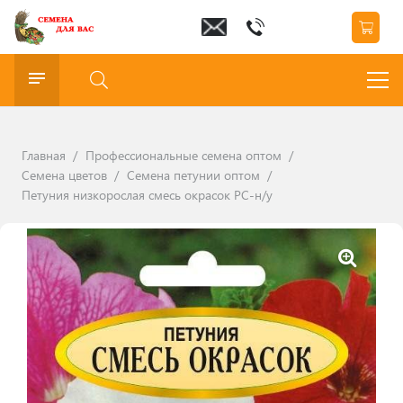
Главная
/
Профессиональные семена оптом
/
Семена цветов
/
Семена петунии оптом
/
Петуния низкорослая смесь окрасок РС-н/у