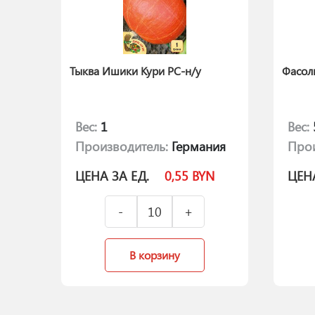
Тыква Ишики Кури РС-н/у
Фасоль
Вес:
1
Вес:
Производитель:
Германия
Прои
ЦЕНА ЗА ЕД.
0,55
BYN
ЦЕНА
В корзину