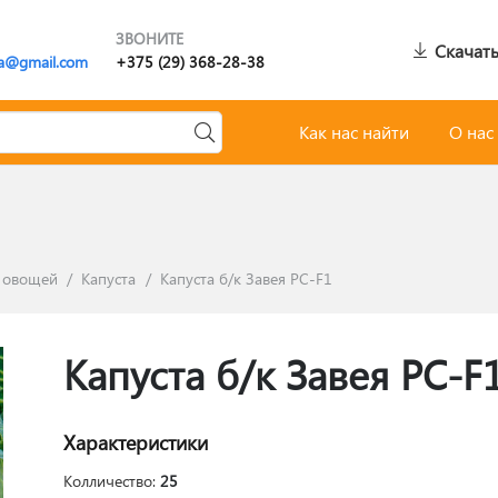
ЗВОНИТЕ
Скачать
a@gmail.com
+375 (29) 368-28-38
Как нас найти
О нас
 овощей
/
Капуста
/
Капуста б/к Завея РС-F1
Капуста б/к Завея РС-F
Характеристики
Колличество:
25