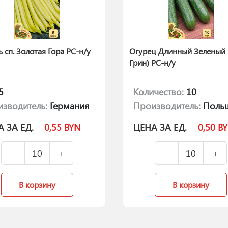
 сп. Золотая Гора РС-н/у
Огурец Длинный Зеленый 
Грин) РС-н/у
5
Количество:
10
зводитель:
Германия
Производитель:
Поль
 ЗА ЕД.
0,55
BYN
ЦЕНА ЗА ЕД.
0,50
B
В корзину
В корзину