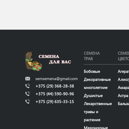
СЕМЕНА
СЕМЕ
ТРАВ
ЦВЕТ
Бобовые
Агера
semsemena@gmail.com
Декоративные
Алисс
+375 (29) 368-28-38
многолетние
Амар
+375 (44) 590-90-96
Душистые
Астра
+375 (29) 635-33-15
Лекарственные
Бальз
травы и
растения
Медоносные