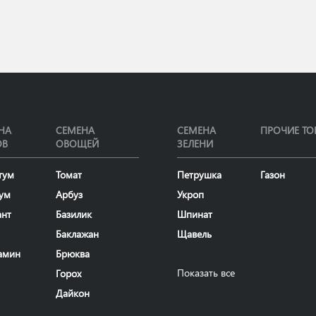
НА
СЕМЕНА
СЕМЕНА
ПРОЧИЕ ТО
ОВ
ОВОЩЕЙ
ЗЕЛЕНИ
тум
Томат
Петрушка
Газон
ум
Арбуз
Укроп
ант
Базилик
Шпинат
Баклажан
Щавель
амин
Брюква
Показать все
Горох
Дайкон