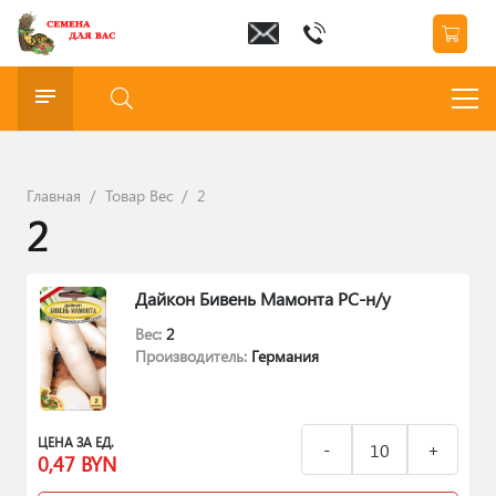
Главная
/
Товар Вес
/
2
2
Дайкон Бивень Мамонта РС-н/у
Вес:
2
Производитель:
Германия
ЦЕНА ЗА ЕД.
0,47
BYN