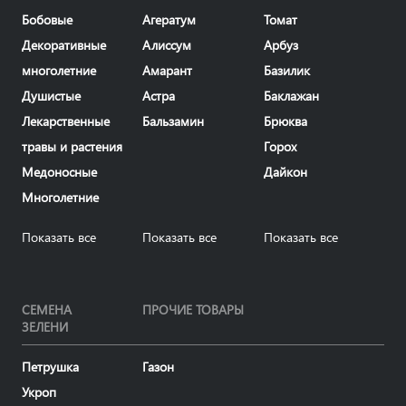
Бобовые
Агератум
Томат
Декоративные
Алиссум
Арбуз
многолетние
Амарант
Базилик
Душистые
Астра
Баклажан
Лекарственные
Бальзамин
Брюква
травы и растения
Горох
Медоносные
Дайкон
Многолетние
Показать все
Показать все
Показать все
СЕМЕНА
ПРОЧИЕ ТОВАРЫ
ЗЕЛЕНИ
Петрушка
Газон
Укроп