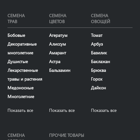
СЕМЕНА
СЕМЕНА
СЕМЕНА
ТРАВ
ЦВЕТОВ
ОВОЩЕЙ
Бобовые
Агератум
Томат
Декоративные
Алиссум
Арбуз
многолетние
Амарант
Базилик
Душистые
Астра
Баклажан
Лекарственные
Бальзамин
Брюква
травы и растения
Горох
Медоносные
Дайкон
Многолетние
Показать все
Показать все
Показать все
СЕМЕНА
ПРОЧИЕ ТОВАРЫ