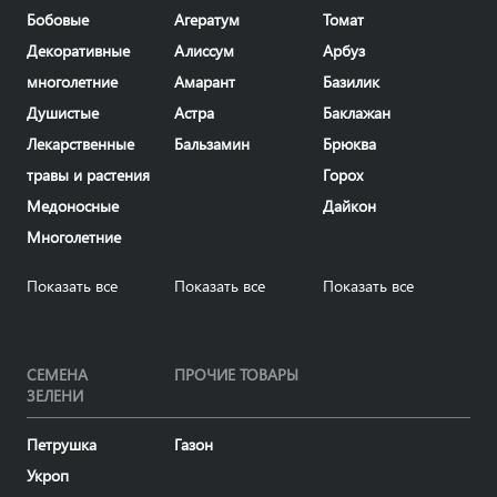
Бобовые
Агератум
Томат
Декоративные
Алиссум
Арбуз
многолетние
Амарант
Базилик
Душистые
Астра
Баклажан
Лекарственные
Бальзамин
Брюква
травы и растения
Горох
Медоносные
Дайкон
Многолетние
Показать все
Показать все
Показать все
СЕМЕНА
ПРОЧИЕ ТОВАРЫ
ЗЕЛЕНИ
Петрушка
Газон
Укроп