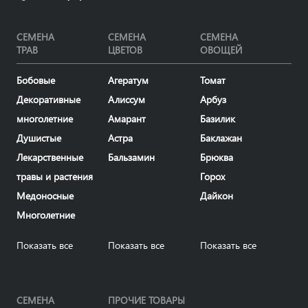
СЕМЕНА
СЕМЕНА
СЕМЕНА
ТРАВ
ЦВЕТОВ
ОВОЩЕЙ
Бобовые
Агератум
Томат
Декоративные
Алиссум
Арбуз
многолетние
Амарант
Базилик
Душистые
Астра
Баклажан
Лекарственные
Бальзамин
Брюква
травы и растения
Горох
Медоносные
Дайкон
Многолетние
Показать все
Показать все
Показать все
СЕМЕНА
ПРОЧИЕ ТОВАРЫ