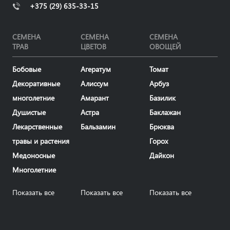
+375 (29) 635-33-15
СЕМЕНА
СЕМЕНА
СЕМЕНА
ТРАВ
ЦВЕТОВ
ОВОЩЕЙ
Бобовые
Агератум
Томат
Декоративные
Алиссум
Арбуз
многолетние
Амарант
Базилик
Душистые
Астра
Баклажан
Лекарственные
Бальзамин
Брюква
травы и растения
Горох
Медоносные
Дайкон
Многолетние
Показать все
Показать все
Показать все