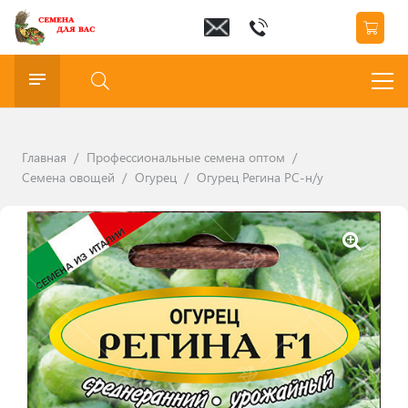
Главная
/
Профессиональные семена оптом
/
Семена овощей
/
Огурец
/
Огурец Регина РС-н/у