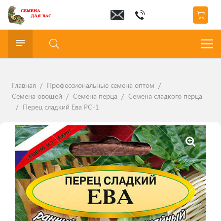
Главная
/
Профессиональные семена оптом
/
Семена овощей
/
Семена перца
/
Семена сладкого перца
/
Перец сладкий Ева РС-1