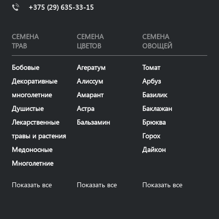
+375 (29) 635-33-15
СЕМЕНА
СЕМЕНА
СЕМЕНА
ТРАВ
ЦВЕТОВ
ОВОЩЕЙ
Бобовые
Агератум
Томат
Декоративные
Алиссум
Арбуз
многолетние
Амарант
Базилик
Душистые
Астра
Баклажан
Лекарственные
Бальзамин
Брюква
травы и растения
Горох
Медоносные
Дайкон
Многолетние
Показать все
Показать все
Показать все