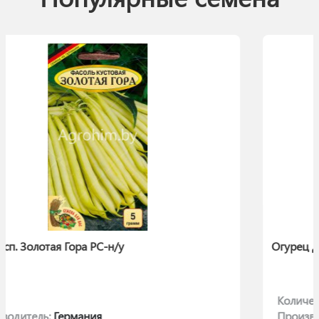
Огурец Длинный Зеленый (Лонг Грин) 
Количество:
10
Производитель:
Польша