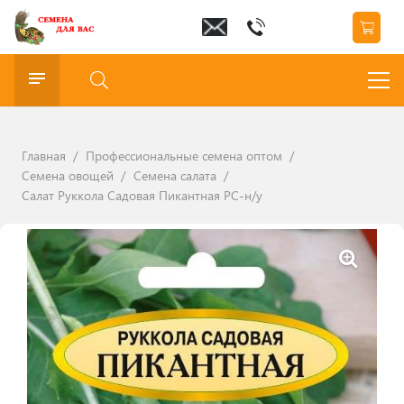
Главная
/
Профессиональные семена оптом
/
Семена овощей
/
Семена салата
/
Салат Руккола Садовая Пикантная РС-н/у